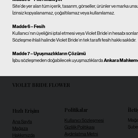
Site’de yer alan tüm içerik, tasarım, görseller, ürünler ve marka unsurl
İzinsiz kopyalanamaz, çoğaltılamaz veya kullanılamaz.
Madde 6 – Fesih
Kullanıcı’nın üyeliğini iptal etmesi veya Violet Bride’ın hesabı so
Sözleşme ihlali halinde Violet Bride’ın tek taraflı fesih hakkı saklıdır.
Madde 7 – Uyuşmazlıkların Çözümü
İşbu sözleşmeden doğabilecek uyuşmazlıklarda
Ankara Mahkemele
VIOLET BRIDE FLOWER
İlet
Politikalar
Hızlı Erişim
Mağaz
Kullanıcı Sözleşmesi
Ana Sayfa
Şube
Gizlilik Politikası
Mağaza
Aydınlatma Metni
Hakkımızda