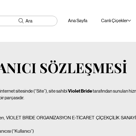
Ana Sayfa
Canlı Çiçekler
Ara
ANICI SÖZLEŞMESI
internet sitesinde (“Site”), site sahibi
Violet Bride
tarafından sunulan hizm
ir parçasıdır.
 yürüten, VİOLET BRİDE ORGANİZASYON E-TİCARET ÇİÇEKÇİLİK SANAYİ 
nıcısı (“Kullanıcı”)