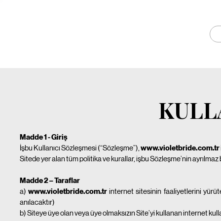
KULL
Madde 1 - Giriş
İşbu Kullanıcı Sözleşmesi (“Sözleşme”),
www.violetbride.com.tr
Sitede yer alan tüm politika ve kurallar, işbu Sözleşme’nin ayrılmaz b
Madde 2 – Taraflar
a)
www.violetbride.com.tr
internet sitesinin faaliyetlerini
anılacaktır)
b) Siteye üye olan veya üye olmaksızın Site’yi kullanan internet kulla