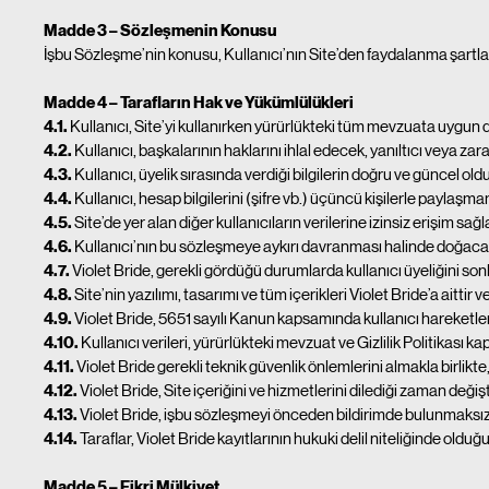
Madde 3 – Sözleşmenin Konusu
İşbu Sözleşme’nin konusu, Kullanıcı’nın Site’den faydalanma şartlar
Madde 4 – Tarafların Hak ve Yükümlülükleri
4.1.
Kullanıcı, Site’yi kullanırken yürürlükteki tüm mevzuata uygun
4.2.
Kullanıcı, başkalarının haklarını ihlal edecek, yanıltıcı veya zara
4.3.
Kullanıcı, üyelik sırasında verdiği bilgilerin doğru ve güncel ol
4.4.
Kullanıcı, hesap bilgilerini (şifre vb.) üçüncü kişilerle paylaşm
4.5.
Site’de yer alan diğer kullanıcıların verilerine izinsiz erişim sa
4.6.
Kullanıcı’nın bu sözleşmeye aykırı davranması halinde doğacak 
4.7.
Violet Bride, gerekli gördüğü durumlarda kullanıcı üyeliğini sonl
4.8.
Site’nin yazılımı, tasarımı ve tüm içerikleri Violet Bride’a aittir v
4.9.
Violet Bride, 5651 sayılı Kanun kapsamında kullanıcı hareketlerine
4.10.
Kullanıcı verileri, yürürlükteki mevzuat ve Gizlilik Politikası ka
4.11.
Violet Bride gerekli teknik güvenlik önlemlerini almakla birlikt
4.12.
Violet Bride, Site içeriğini ve hizmetlerini dilediği zaman değ
4.13.
Violet Bride, işbu sözleşmeyi önceden bildirimde bulunmaksızı
4.14.
Taraflar, Violet Bride kayıtlarının hukuki delil niteliğinde oldu
Madde 5 – Fikri Mülkiyet