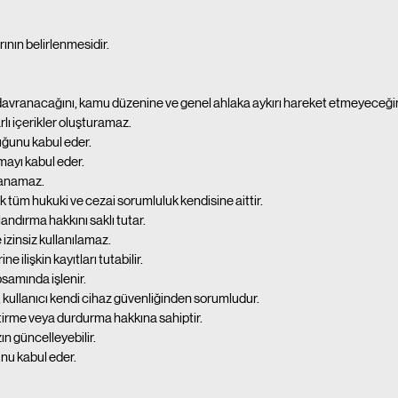
ının belirlenmesidir.
 davranacağını, kamu düzenine ve genel ahlaka aykırı hareket etmeyeceğin
rlı içerikler oluşturamaz.
duğunu kabul eder.
amayı kabul eder.
ğlanamaz.
tüm hukuki ve cezai sorumluluk kendisine aittir.
andırma hakkını saklı tutar.
e izinsiz kullanılamaz.
 ilişkin kayıtları tutabilir.
psamında işlenir.
e, kullanıcı kendi cihaz güvenliğinden sorumludur.
iştirme veya durdurma hakkına sahiptir.
n güncelleyebilir.
ğunu kabul eder.