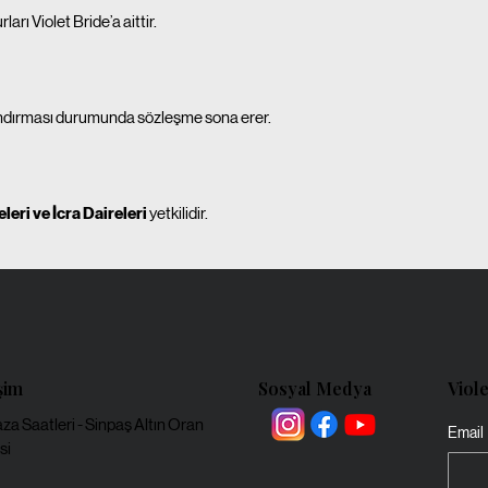
arı Violet Bride’a aittir.
nlandırması durumunda sözleşme sona erer.
ri ve İcra Daireleri
yetkilidir.
işim
Sosyal Medya
Viol
a Saatleri - Sinpaş Altın Oran
Email
si