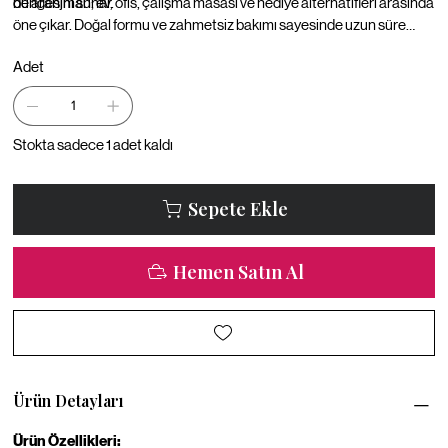
dengesini sunar.
bu aranjman; ev, ofis, çalışma masası ve hediye alternatifleri arasında
öne çıkar. Doğal formu ve zahmetsiz bakımı sayesinde uzun süre
estetik görünümünü korur.
Adet
Stokta sadece 1 adet kaldı
Sepete Ekle
Hemen Satın Al
Ürün Detayları
Ürün Özellikleri: