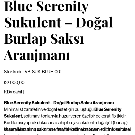
Blue Serenity
Sukulent – Doğal
Burlap Saksı
Aranjmanı
Stok
Stok kodu:
VB-SUK-BLUE-001
kodu:
VB-
SUK-
Fiyat
₺2.000,00
BLUE-
001
KDV dahil
|
Blue Serenity Sukulent – Doğal Burlap Saksı Aranjmanı
Minimalist zarafetin ve doğal estetiğin buluştuğu
Blue Serenity
Sukulent
, soft mavi tonlarıyla huzur veren özel bir dekoratif bitkidir.
Kadifemsi yaprak dokusuna sahip bu şık sukulent; doğal jüt (burlap)
kumaş ile sarılmış saksı tasarımıyla rustik ve modern stilin mükemmel
Yaşam alanlarına sakinlik ve ferahlık katmak isteyenler için ideal olan