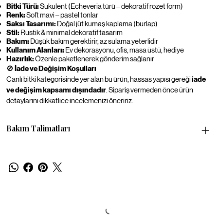
Bitki Türü:
Sukulent (Echeveria türü – dekoratif rozet form)
Renk:
Soft mavi – pastel tonlar
Saksı Tasarımı:
Doğal jüt kumaş kaplama (burlap)
Stil:
Rustik & minimal dekoratif tasarım
Bakım:
Düşük bakım gerektirir, az sulama yeterlidir
Kullanım Alanları:
Ev dekorasyonu, ofis, masa üstü, hediye
Hazırlık:
Özenle paketlenerek gönderim sağlanır
🚫
İade ve Değişim Koşulları
Canlı bitki kategorisinde yer alan bu ürün, hassas yapısı gereği
iade
ve değişim kapsamı dışındadır
. Sipariş vermeden önce ürün
detaylarını dikkatlice incelemenizi öneririz.
Bakım Talimatları