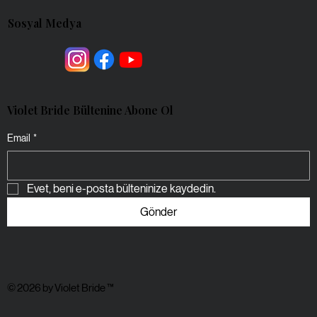
Sosyal Medya
Violet Bride Bültenine Abone Ol
Email
*
Evet, beni e-posta bülteninize kaydedin.
Gönder
© 2026 by Violet Bride ™