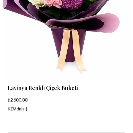
Lavinya Renkli Çiçek Buketi
Fiyat
₺2.500,00
KDV dahil
|